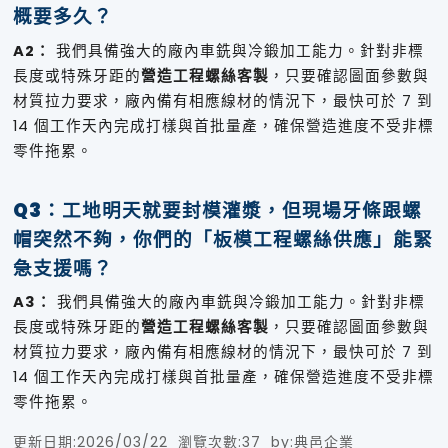
概要多久？
A2：
我們具備強大的廠內車銑與冷鍛加工能力。針對非標
長度或特殊牙距的
營造工程螺絲客製
，只要確認圖面參數與
材質拉力要求，廠內備有相應線材的情況下，最快可於 7 到
14 個工作天內完成打樣與首批量產，確保營造進度不受非標
零件拖累。
Q3：工地明天就要封模灌漿，但現場牙條跟螺
帽突然不夠，你們的「板模工程螺絲供應」能緊
急支援嗎？
A3：
我們具備強大的廠內車銑與冷鍛加工能力。針對非標
長度或特殊牙距的
營造工程螺絲客製
，只要確認圖面參數與
材質拉力要求，廠內備有相應線材的情況下，最快可於 7 到
14 個工作天內完成打樣與首批量產，確保營造進度不受非標
零件拖累。
更新日期:
2026/03/22
瀏覽次數:
37
by:
典邑企業