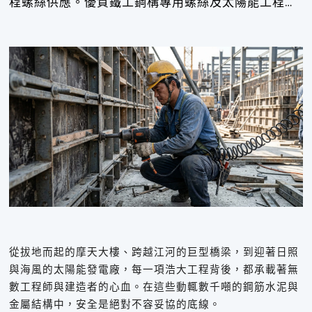
程螺絲供應。優質鐵工鋼構專用螺絲及太陽能工程螺
絲，為結構把關。
從拔地而起的摩天大樓、跨越江河的巨型橋梁，到迎著日照
與海風的太陽能發電廠，每一項浩大工程背後，都承載著無
數工程師與建造者的心血。在這些動輒數千噸的鋼筋水泥與
金屬結構中，安全是絕對不容妥協的底線。