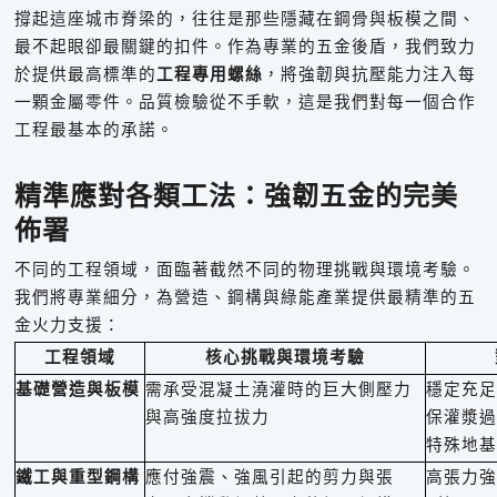
撐起這座城市脊梁的，往往是那些隱藏在鋼骨與板模之間、
最不起眼卻最關鍵的扣件。作為專業的五金後盾，我們致力
於提供最高標準的
工程專用螺絲
，將強韌與抗壓能力注入每
一顆金屬零件。品質檢驗從不手軟，這是我們對每一個合作
工程最基本的承諾。
精準應對各類工法：強韌五金的完美
佈署
不同的工程領域，面臨著截然不同的物理挑戰與環境考驗。
我們將專業細分，為營造、鋼構與綠能產業提供最精準的五
金火力支援：
工程領域
核心挑戰與環境考驗
基礎營造與板模
需承受混凝土澆灌時的巨大側壓力
穩定充足
與高強度拉拔力
保灌漿過
特殊地基
鐵工與重型鋼構
應付強震、強風引起的剪力與張
高張力強