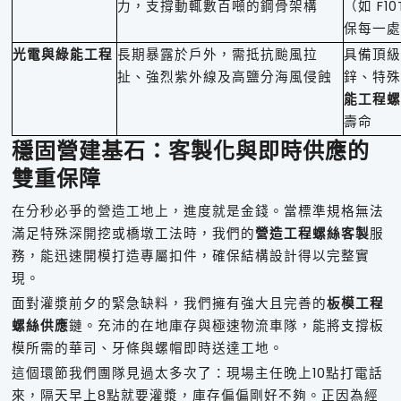
力，支撐動輒數百噸的鋼骨架構
（如 F1
保每一處
光電與綠能工程
長期暴露於戶外，需抵抗颱風拉
具備頂級
扯、強烈紫外線及高鹽分海風侵蝕
鋅、特殊
能工程螺
壽命
穩固營建基石：客製化與即時供應的
雙重保障
在分秒必爭的營造工地上，進度就是金錢。當標準規格無法
滿足特殊深開挖或橋墩工法時，我們的
營造工程螺絲客製
服
務，能迅速開模打造專屬扣件，確保結構設計得以完整實
現。
面對灌漿前夕的緊急缺料，我們擁有強大且完善的
板模工程
螺絲供應
鏈。充沛的在地庫存與極速物流車隊，能將支撐板
模所需的華司、牙條與螺帽即時送達工地。
這個環節我們團隊見過太多次了：現場主任晚上10點打電話
來，隔天早上8點就要灌漿，庫存偏偏剛好不夠。正因為經