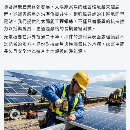
隨著綠能產業蓬勃發展，太陽能案場的建置環境越來越嚴
苛，從鹽害嚴重的沿海魚電共生，到強風肆虐的山區地面型
電站。我們提供的
太陽能工程螺絲，
不僅具備優異的抗拉拔
力以抵禦颱風，更通過嚴格的長期鹽霧測試。
光電板要在戶外撐過二十年，扣件的選材與表面處理絕對不
是能省的地方。這份對抗歲月與極端氣候的承諾，讓案場能
長久且安全地為這片土地轉換純淨能源。