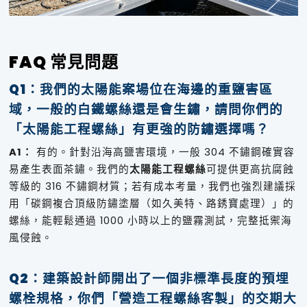
FAQ 常見問題
Q1：我們的太陽能案場位在海邊的重鹽害區
域，一般的白鐵螺絲還是會生鏽，請問你們的
「太陽能工程螺絲」有更強的防鏽選擇嗎？
A1：
有的。針對沿海高鹽害環境，一般 304 不鏽鋼確實容
易產生表面茶鏽。我們的
太陽能工程螺絲
可提供更高抗腐蝕
等級的 316 不鏽鋼材質；若有成本考量，我們也強烈建議採
用「碳鋼複合頂級防鏽塗層（如久美特、路銹寶處理）」的
螺絲，能輕鬆通過 1000 小時以上的鹽霧測試，完整抵禦海
風侵蝕。
Q2：建築設計師開出了一個非標準長度的預埋
螺栓規格，你們「營造工程螺絲客製」的交期大