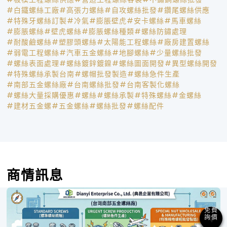
#白鐵螺絲工廠
#高張力螺絲
#自攻螺絲批發
#鑽尾螺絲供應
#特殊牙螺絲訂製
#冷氣
#膨脹壁虎
#安卡螺絲
#馬車螺絲
#膨脹螺絲
#壁虎螺絲
#膨脹螺絲種類
#螺絲防鏽處理
#耐酸鹼螺絲
#塑膠頭螺絲
#太陽能工程螺絲
#廠房建置螺絲
#弱電工程螺絲
#汽車五金螺絲
#地腳螺絲
#少量螺絲批發
#螺絲表面處理
#螺絲鍍鋅鍍鎳
#螺絲圖面開發
#異型螺絲開發
#特殊螺絲承製台南
#螺帽批發製造
#螺絲急件生產
#南部五金螺絲廠
#台南螺絲批發
#台南客製化螺絲
#螺絲大量採購優惠
#螺絲
#螺絲承製
#特殊螺絲
#金螺絲
#建材五金螺
#五金螺絲
#螺絲批發
#螺絲配件
商情訊息