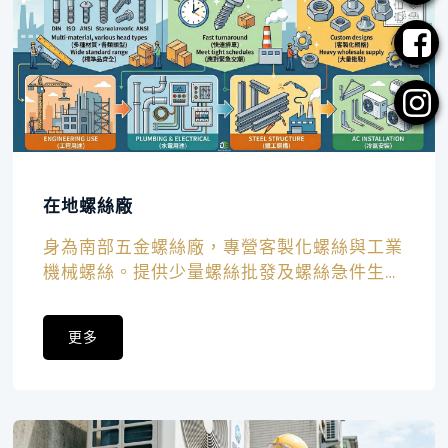
在地螺絲廠
身為南部五金螺絲廠，專營客製化螺絲與工業
機械螺絲。提供少量螺絲批發及螺絲急件生
產，做台灣製造業最強推手！
更多