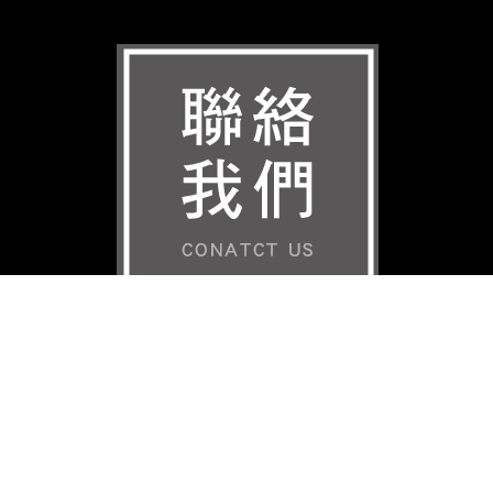
典邑企業有限公司
統一編號
89564831
手機
0975
0
3
7
150
詢價Line ID
hand5178
公司所在地
台南市歸仁區中山十街62號